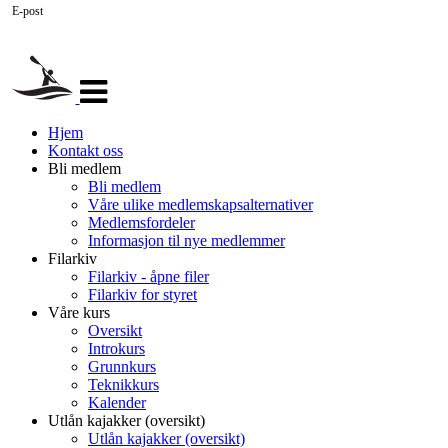
E-post
Veksle
navigasjon
Hjem
Kontakt oss
Bli medlem
Bli medlem
Våre ulike medlemskapsalternativer
Medlemsfordeler
Informasjon til nye medlemmer
Filarkiv
Filarkiv - åpne filer
Filarkiv for styret
Våre kurs
Oversikt
Introkurs
Grunnkurs
Teknikkurs
Kalender
Utlån kajakker (oversikt)
Utlån kajakker (oversikt)