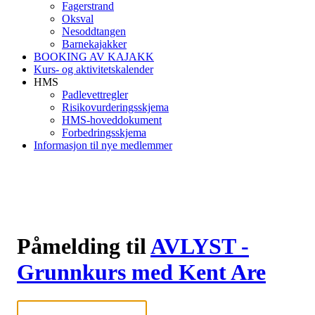
Fagerstrand
Oksval
Nesoddtangen
Barnekajakker
BOOKING AV KAJAKK
Kurs- og aktivitetskalender
HMS
Padlevettregler
Risikovurderingsskjema
HMS-hoveddokument
Forbedringsskjema
Informasjon til nye medlemmer
Påmelding til
AVLYST -
Grunnkurs med Kent Are