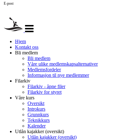
E-post
Veksle
navigasjon
Hjem
Kontakt oss
Bli medlem
Bli medlem
Våre ulike medlemskapsalternativer
Medlemsfordeler
Informasjon til nye medlemmer
Filarkiv
Filarkiv - åpne filer
Filarkiv for styret
Våre kurs
Oversikt
Introkurs
Grunnkurs
Teknikkurs
Kalender
Utlån kajakker (oversikt)
Utlån kajakker (oversikt)