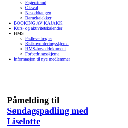
Fagerstrand
Oksval
Nesoddtangen
Barnekajakker
BOOKING AV KAJAKK
Kurs- og aktivitetskalender
HMS
Padlevettregler
Risikovurderingsskjema
HMS-hoveddokument
Forbedringsskjema
Informasjon til nye medlemmer
Påmelding til
Søndagspadling med
Liselotte