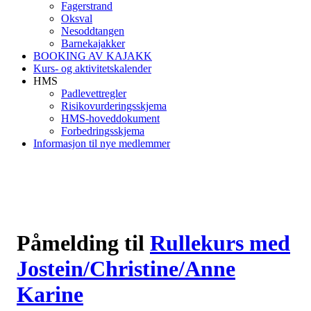
Fagerstrand
Oksval
Nesoddtangen
Barnekajakker
BOOKING AV KAJAKK
Kurs- og aktivitetskalender
HMS
Padlevettregler
Risikovurderingsskjema
HMS-hoveddokument
Forbedringsskjema
Informasjon til nye medlemmer
Påmelding til
Rullekurs med
Jostein/Christine/Anne
Karine