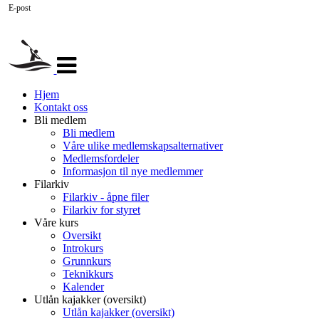
E-post
Veksle
navigasjon
Hjem
Kontakt oss
Bli medlem
Bli medlem
Våre ulike medlemskapsalternativer
Medlemsfordeler
Informasjon til nye medlemmer
Filarkiv
Filarkiv - åpne filer
Filarkiv for styret
Våre kurs
Oversikt
Introkurs
Grunnkurs
Teknikkurs
Kalender
Utlån kajakker (oversikt)
Utlån kajakker (oversikt)