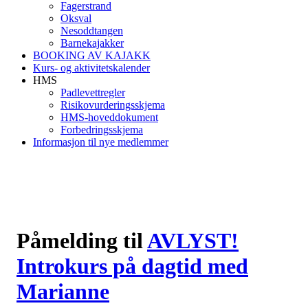
Fagerstrand
Oksval
Nesoddtangen
Barnekajakker
BOOKING AV KAJAKK
Kurs- og aktivitetskalender
HMS
Padlevettregler
Risikovurderingsskjema
HMS-hoveddokument
Forbedringsskjema
Informasjon til nye medlemmer
Påmelding til
AVLYST!
Introkurs på dagtid med
Marianne