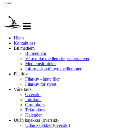
E-post
Veksle
navigasjon
Hjem
Kontakt oss
Bli medlem
Bli medlem
Våre ulike medlemskapsalternativer
Medlemsfordeler
Informasjon til nye medlemmer
Filarkiv
Filarkiv - åpne filer
Filarkiv for styret
Våre kurs
Oversikt
Introkurs
Grunnkurs
Teknikkurs
Kalender
Utlån kajakker (oversikt)
Utlån kajakker (oversikt)