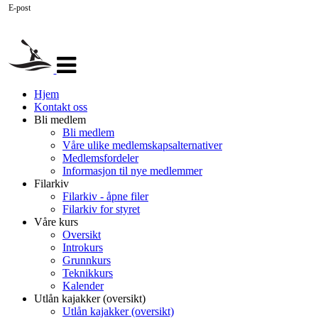
E-post
Veksle
navigasjon
Hjem
Kontakt oss
Bli medlem
Bli medlem
Våre ulike medlemskapsalternativer
Medlemsfordeler
Informasjon til nye medlemmer
Filarkiv
Filarkiv - åpne filer
Filarkiv for styret
Våre kurs
Oversikt
Introkurs
Grunnkurs
Teknikkurs
Kalender
Utlån kajakker (oversikt)
Utlån kajakker (oversikt)