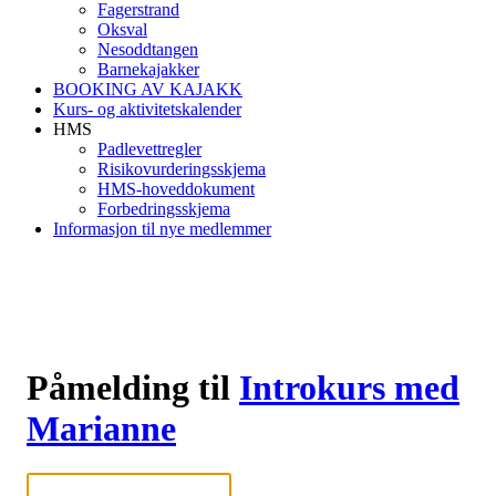
Fagerstrand
Oksval
Nesoddtangen
Barnekajakker
BOOKING AV KAJAKK
Kurs- og aktivitetskalender
HMS
Padlevettregler
Risikovurderingsskjema
HMS-hoveddokument
Forbedringsskjema
Informasjon til nye medlemmer
Påmelding til
Introkurs med
Marianne