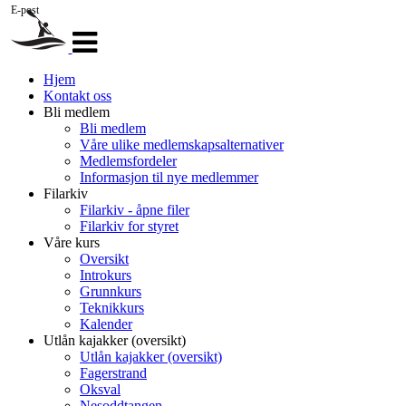
E-post
Veksle
navigasjon
Hjem
Kontakt oss
Bli medlem
Bli medlem
Våre ulike medlemskapsalternativer
Medlemsfordeler
Informasjon til nye medlemmer
Filarkiv
Filarkiv - åpne filer
Filarkiv for styret
Våre kurs
Oversikt
Introkurs
Grunnkurs
Teknikkurs
Kalender
Utlån kajakker (oversikt)
Utlån kajakker (oversikt)
Fagerstrand
Oksval
Nesoddtangen