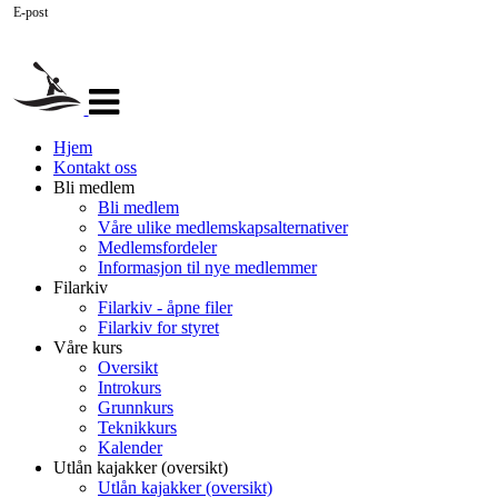
E-post
Veksle
navigasjon
Hjem
Kontakt oss
Bli medlem
Bli medlem
Våre ulike medlemskapsalternativer
Medlemsfordeler
Informasjon til nye medlemmer
Filarkiv
Filarkiv - åpne filer
Filarkiv for styret
Våre kurs
Oversikt
Introkurs
Grunnkurs
Teknikkurs
Kalender
Utlån kajakker (oversikt)
Utlån kajakker (oversikt)