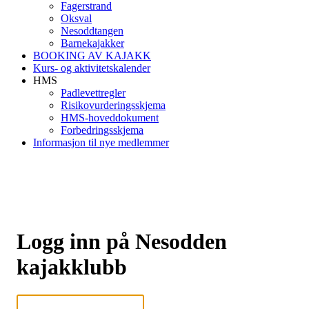
Fagerstrand
Oksval
Nesoddtangen
Barnekajakker
BOOKING AV KAJAKK
Kurs- og aktivitetskalender
HMS
Padlevettregler
Risikovurderingsskjema
HMS-hoveddokument
Forbedringsskjema
Informasjon til nye medlemmer
Logg inn på Nesodden
kajakklubb