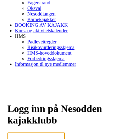
Fagerstrand
Oksval
Nesoddtangen
Barnekajakker
BOOKING AV KAJAKK
Kurs- og aktivitetskalender
HMS
Padlevettregler
Risikovurderingsskjema
HMS-hoveddokument
Forbedringsskjema
Informasjon til nye medlemmer
Logg inn på Nesodden
kajakklubb