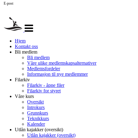
E-post
Veksle
navigasjon
Hjem
Kontakt oss
Bli medlem
Bli medlem
Våre ulike medlemskapsalternativer
Medlemsfordeler
Informasjon til nye medlemmer
Filarkiv
Filarkiv - åpne filer
Filarkiv for styret
Våre kurs
Oversikt
Introkurs
Grunnkurs
Teknikkurs
Kalender
Utlån kajakker (oversikt)
Utlån kajakker (oversikt)