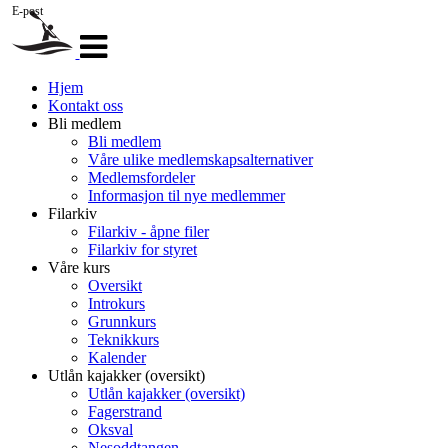
E-post
Veksle
navigasjon
Hjem
Kontakt oss
Bli medlem
Bli medlem
Våre ulike medlemskapsalternativer
Medlemsfordeler
Informasjon til nye medlemmer
Filarkiv
Filarkiv - åpne filer
Filarkiv for styret
Våre kurs
Oversikt
Introkurs
Grunnkurs
Teknikkurs
Kalender
Utlån kajakker (oversikt)
Utlån kajakker (oversikt)
Fagerstrand
Oksval
Nesoddtangen