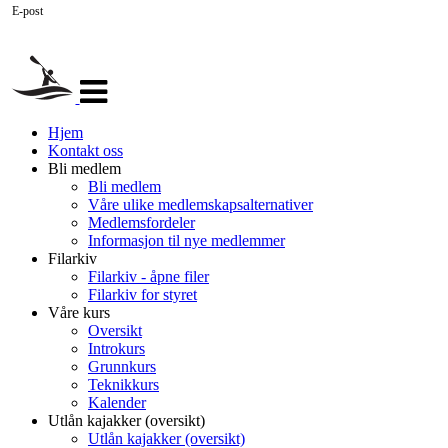
E-post
Veksle
navigasjon
Hjem
Kontakt oss
Bli medlem
Bli medlem
Våre ulike medlemskapsalternativer
Medlemsfordeler
Informasjon til nye medlemmer
Filarkiv
Filarkiv - åpne filer
Filarkiv for styret
Våre kurs
Oversikt
Introkurs
Grunnkurs
Teknikkurs
Kalender
Utlån kajakker (oversikt)
Utlån kajakker (oversikt)