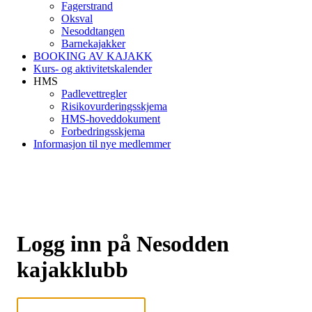
Fagerstrand
Oksval
Nesoddtangen
Barnekajakker
BOOKING AV KAJAKK
Kurs- og aktivitetskalender
HMS
Padlevettregler
Risikovurderingsskjema
HMS-hoveddokument
Forbedringsskjema
Informasjon til nye medlemmer
Logg inn på Nesodden
kajakklubb