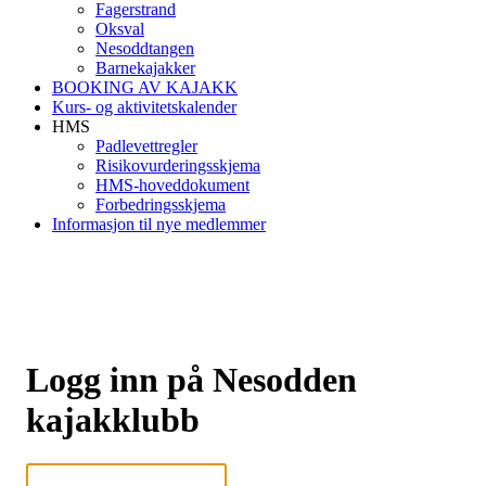
Fagerstrand
Oksval
Nesoddtangen
Barnekajakker
BOOKING AV KAJAKK
Kurs- og aktivitetskalender
HMS
Padlevettregler
Risikovurderingsskjema
HMS-hoveddokument
Forbedringsskjema
Informasjon til nye medlemmer
Logg inn på Nesodden
kajakklubb