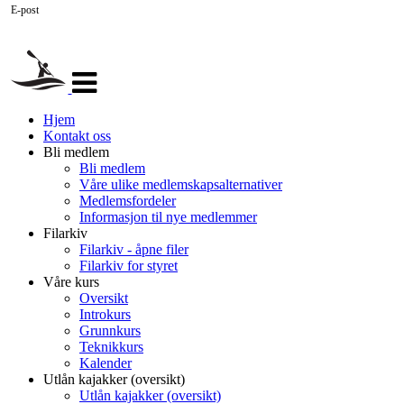
E-post
Veksle
navigasjon
Hjem
Kontakt oss
Bli medlem
Bli medlem
Våre ulike medlemskapsalternativer
Medlemsfordeler
Informasjon til nye medlemmer
Filarkiv
Filarkiv - åpne filer
Filarkiv for styret
Våre kurs
Oversikt
Introkurs
Grunnkurs
Teknikkurs
Kalender
Utlån kajakker (oversikt)
Utlån kajakker (oversikt)