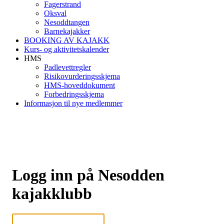
Fagerstrand
Oksval
Nesoddtangen
Barnekajakker
BOOKING AV KAJAKK
Kurs- og aktivitetskalender
HMS
Padlevettregler
Risikovurderingsskjema
HMS-hoveddokument
Forbedringsskjema
Informasjon til nye medlemmer
Logg inn på Nesodden
kajakklubb