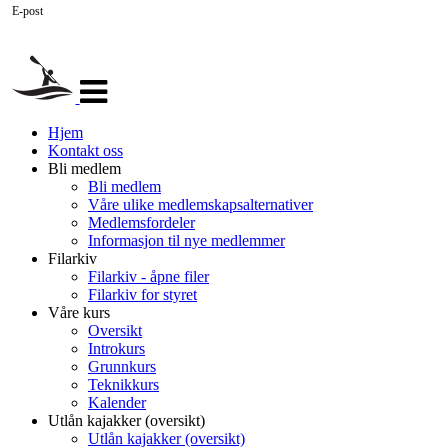
E-post
Veksle
navigasjon
Hjem
Kontakt oss
Bli medlem
Bli medlem
Våre ulike medlemskapsalternativer
Medlemsfordeler
Informasjon til nye medlemmer
Filarkiv
Filarkiv - åpne filer
Filarkiv for styret
Våre kurs
Oversikt
Introkurs
Grunnkurs
Teknikkurs
Kalender
Utlån kajakker (oversikt)
Utlån kajakker (oversikt)