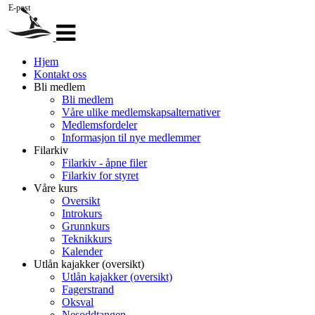
E-post
Veksle
navigasjon
Hjem
Kontakt oss
Bli medlem
Bli medlem
Våre ulike medlemskapsalternativer
Medlemsfordeler
Informasjon til nye medlemmer
Filarkiv
Filarkiv - åpne filer
Filarkiv for styret
Våre kurs
Oversikt
Introkurs
Grunnkurs
Teknikkurs
Kalender
Utlån kajakker (oversikt)
Utlån kajakker (oversikt)
Fagerstrand
Oksval
Nesoddtangen