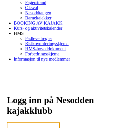
Fagerstrand
Oksval
Nesoddtangen
Barnekajakker
BOOKING AV KAJAKK
Kurs- og aktivitetskalender
HMS
Padlevettregler
Risikovurderingsskjema
HMS-hoveddokument
Forbedringsskjema
Informasjon til nye medlemmer
Logg inn på Nesodden
kajakklubb