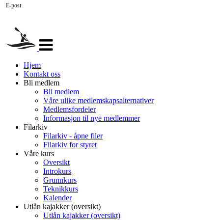
E-post
Veksle
navigasjon
Hjem
Kontakt oss
Bli medlem
Bli medlem
Våre ulike medlemskapsalternativer
Medlemsfordeler
Informasjon til nye medlemmer
Filarkiv
Filarkiv - åpne filer
Filarkiv for styret
Våre kurs
Oversikt
Introkurs
Grunnkurs
Teknikkurs
Kalender
Utlån kajakker (oversikt)
Utlån kajakker (oversikt)