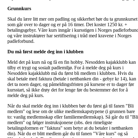
Grunnkurs
Skal du lære litt mer om padling og sikkerhet bør du ta grunnkurset
som går over to dager og er på 16 timer. Det koster 1250 kr. +
betalingsgebyr. Våre kurs inngår i kursstigen i Norges padleforbun
og våre instruktører har sertifisering i tråd med kravene i Norges
padleforbund.
Du må først melde deg inn i klubben
Meld det på kurs nå og få en fin hobby. Nesodden kajakklubb kan
tilby et trygt og sosialt padlemiljø. For å melde deg på kurs i
Nesodden kajakklubb må du først bli medlem i klubben. Hvis du
skal betale med faktura (betale i nettbanken din - gebyr kr 14), kan
det ta noen dager, og påmeldingsfristen på kursene er to dager før
kursstart, så ikke drøy det for lenge før du bestemmer det for å
melde deg på kurs.
Når du skal melde deg inn i klubben bør du først gå til fanen "Bli
medlem" og lese om de ulike medlemskapstypene (i grunnen bare
to: vanlig medlemsskap eller familiemedlemskap). Så går du til "Bli
medlem" og følger instruksjonene (obs. den rimeligste
betalingsformen er "faktura" som betyr at du betaler i nettbanken
din). Når du er blitt medlem går du til fanen "Våre kurs" og så