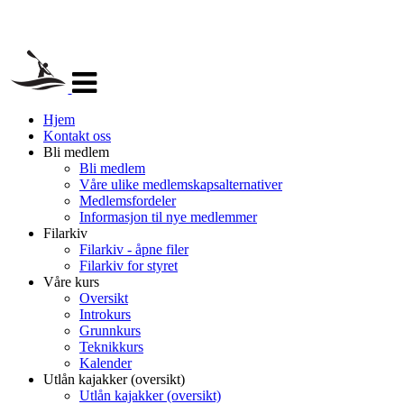
Veksle
navigasjon
Hjem
Kontakt oss
Bli medlem
Bli medlem
Våre ulike medlemskapsalternativer
Medlemsfordeler
Informasjon til nye medlemmer
Filarkiv
Filarkiv - åpne filer
Filarkiv for styret
Våre kurs
Oversikt
Introkurs
Grunnkurs
Teknikkurs
Kalender
Utlån kajakker (oversikt)
Utlån kajakker (oversikt)