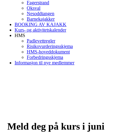
Fagerstrand
Oksval
Nesoddtangen
Barnekajakker
BOOKING AV KAJAKK
Kurs- og aktivitetskalender
HMS
Padlevettregler
Risikovurderingsskjema
HMS-hoveddokument
Forbedringsskjema
Informasjon til nye medlemmer
Meld deg på kurs i juni