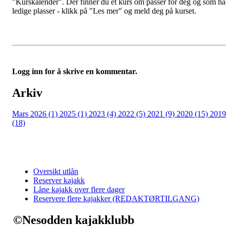
"Kurskalender". Der finner du et kurs om passer for deg og som ha
ledige plasser - klikk på "Les mer" og meld deg på kurset.
Logg inn for å skrive en kommentar.
Arkiv
Mars 2026 (1)
2025 (1)
2023 (4)
2022 (5)
2021 (9)
2020 (15)
2019
(18)
Oversikt utlån
Reserver kajakk
Låne kajakk over flere dager
Reservere flere kajakker (REDAKTØRTILGANG)
©Nesodden kajakklubb