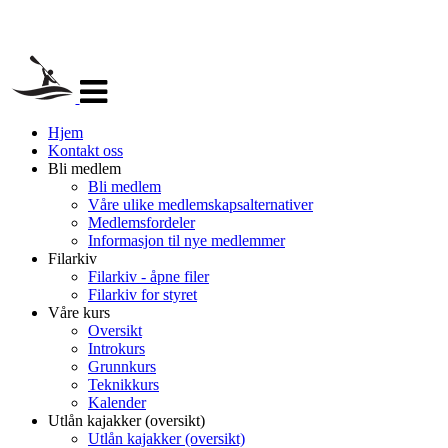
Veksle
navigasjon
Hjem
Kontakt oss
Bli medlem
Bli medlem
Våre ulike medlemskapsalternativer
Medlemsfordeler
Informasjon til nye medlemmer
Filarkiv
Filarkiv - åpne filer
Filarkiv for styret
Våre kurs
Oversikt
Introkurs
Grunnkurs
Teknikkurs
Kalender
Utlån kajakker (oversikt)
Utlån kajakker (oversikt)