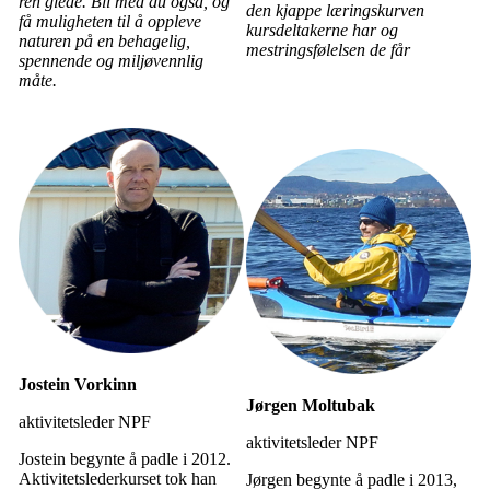
ren glede. Bli med du også, og
den kjappe læringskurven
få muligheten til å oppleve
kursdeltakerne har og
naturen på en behagelig,
mestringsfølelsen de får
spennende og miljøvennlig
måte.
Jostein Vorkinn
Jørgen Moltubak
aktivitetsleder NPF
aktivitetsleder NPF
Jostein begynte å padle i 2012.
Aktivitetslederkurset tok han
Jørgen begynte å padle i 2013,