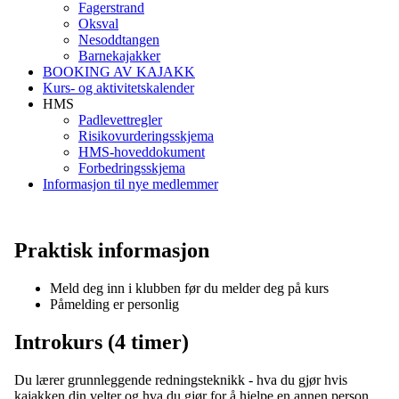
Fagerstrand
Oksval
Nesoddtangen
Barnekajakker
BOOKING AV KAJAKK
Kurs- og aktivitetskalender
HMS
Padlevettregler
Risikovurderingsskjema
HMS-hoveddokument
Forbedringsskjema
Informasjon til nye medlemmer
Praktisk informasjon
Meld deg inn i klubben før du melder deg på kurs
Påmelding er personlig
Introkurs (4 timer)
Du lærer grunnleggende redningsteknikk - hva du gjør hvis
kajakken din velter og hva du gjør for å hjelpe en annen person