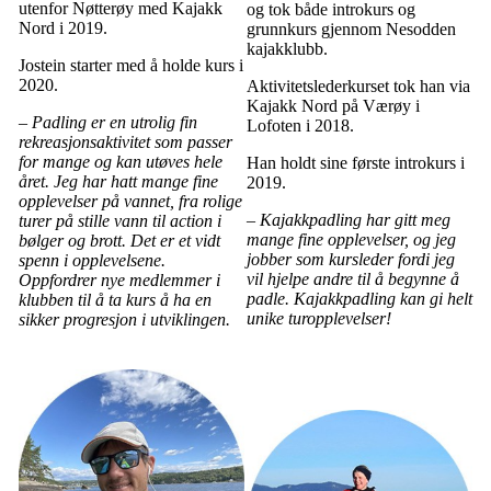
utenfor Nøtterøy med Kajakk
og tok både introkurs og
Nord i 2019.
grunnkurs gjennom Nesodden
kajakklubb.
Jostein starter med å holde kurs i
2020.
Aktivitetslederkurset tok han via
Kajakk Nord på Værøy i
– Padling er en utrolig fin
Lofoten i 2018.
rekreasjonsaktivitet som passer
for mange og kan utøves hele
Han holdt sine første introkurs i
året. Jeg har hatt mange fine
2019.
opplevelser på vannet, fra rolige
– Kajakkpadling har gitt meg
turer på stille vann til action i
mange fine opplevelser, og jeg
bølger og brott. Det er et vidt
jobber som kursleder fordi jeg
spenn i opplevelsene.
vil hjelpe andre til å begynne å
Oppfordrer nye medlemmer i
padle. Kajakkpadling kan gi helt
klubben til å ta kurs å ha en
unike turopplevelser!
sikker progresjon i utviklingen.