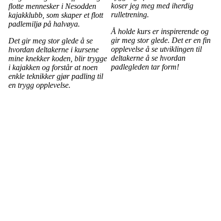
koser jeg meg med iherdig
flotte mennesker i Nesodden
rulletrening.
kajakklubb, som skaper et flott
padlemiljø på halvøya.
Å holde kurs er inspirerende og
gir meg stor glede. Det er en fin
Det gir meg stor glede å se
opplevelse å se utviklingen til
hvordan deltakerne i kursene
deltakerne å se hvordan
mine knekker koden, blir trygge
padlegleden tar form!
i kajakken og forstår at noen
enkle teknikker gjør padling til
en trygg opplevelse.