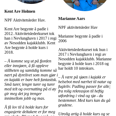
Kent Are Holmen
Marianne Aars
NPF Aktivitetsleder Hav.
NPF aktivitetsleder Hav
Kent Are begynte å padle i
2012. Aktivitetslederkurset tok
Marianne begynte å padle i
han i Nevlunghavn i 2017 i regi
2006
av Nesodden kajakklubb. Kent
Are begynte å holde kurs i
Aktivitetslederkurset tok hun i
2018.
2017 i Nevlunghavn i regi av
Nesodden kajakklubb. Marianne
– Å komme seg ut på fjorden
begynte å holde kurs i 2018 og
eller innsjøen, å få oppleve
har holdt 10 introkurs.
stillheten og samtidig komme så
nært på dyrelivet som man gjør i
– Å være på sjøen i kajakk er
en kajakk er bare helt fantastisk.
helsebot med nærhet til natur og
Små turer, lengre turer og turer
fugleliv. Padling passer for alle;
med telt og overnatting på ei øy
fra rolig rekreasjon til heftig
gir meg det jeg trenger
utfordring i vind og sjø - du
innimellom jobb og mas.
bestemmer.
Med kurs kan du gå
gradene.
Å få lov til å holde kurs for
engasjerte deltakere er for meg
Utrolig artig å holde kurs og se