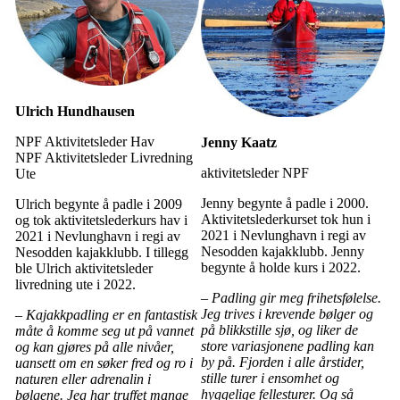
Ulrich Hundhausen
NPF Aktivitetsleder Hav
Jenny Kaatz
NPF Aktivitetsleder Livredning
aktivitetsleder NPF
Ute
Jenny begynte å padle i 2000.
Ulrich begynte å padle i 2009
Aktivitetslederkurset tok hun i
og tok aktivitetslederkurs hav i
2021 i Nevlunghavn i regi av
2021 i Nevlunghavn i regi av
Nesodden kajakklubb. Jenny
Nesodden kajakklubb. I tillegg
begynte å holde kurs i 2022.
ble Ulrich aktivitetsleder
livredning ute i 2022.
– Padling gir meg frihetsfølelse.
Jeg trives i krevende bølger og
– Kajakkpadling er en fantastisk
på blikkstille sjø, og liker de
måte å komme seg ut på vannet
store variasjonene padling kan
og kan gjøres på alle nivåer,
by på. Fjorden i alle årstider,
uansett om en søker fred og ro i
stille turer i ensomhet og
naturen eller adrenalin i
hyggelige fellesturer. Og så
bølgene. Jeg har truffet mange