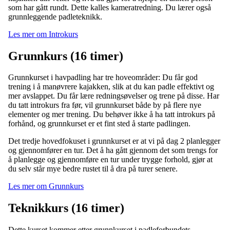
som har gått rundt. Dette kalles kameratredning. Du lærer også
grunnleggende padleteknikk.
Les mer om Introkurs
Grunnkurs (16 timer)
Grunnkurset i havpadling har tre hoveområder: Du får god
trening i å manøvrere kajakken, slik at du kan padle effektivt og
mer avslappet. Du får lære redningsøvelser og trene på disse. Har
du tatt introkurs fra før, vil grunnkurset både by på flere nye
elementer og mer trening. Du behøver ikke å ha tatt introkurs på
forhånd, og grunnkurset er et fint sted å starte padlingen.
Det tredje hovedfokuset i grunnkurset er at vi på dag 2 planlegger
og gjennomfører en tur. Det å ha gått gjennom det som trengs for
å planlegge og gjennomføre en tur under trygge forhold, gjør at
du selv står mye bedre rustet til å dra på turer senere.
Les mer om Grunnkurs
Teknikkurs (16 timer)
Dette kurset kommer etter grunnkurset i padleforbundets