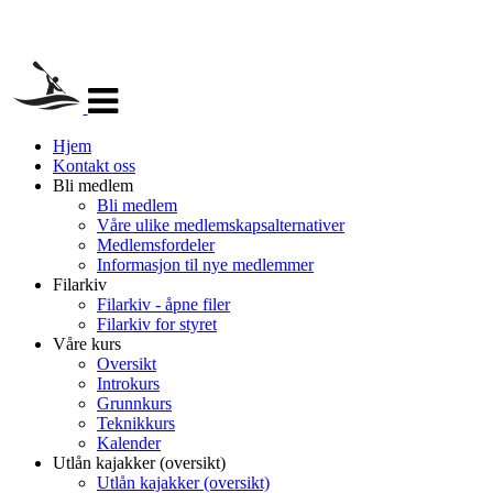
Veksle
navigasjon
Hjem
Kontakt oss
Bli medlem
Bli medlem
Våre ulike medlemskapsalternativer
Medlemsfordeler
Informasjon til nye medlemmer
Filarkiv
Filarkiv - åpne filer
Filarkiv for styret
Våre kurs
Oversikt
Introkurs
Grunnkurs
Teknikkurs
Kalender
Utlån kajakker (oversikt)
Utlån kajakker (oversikt)