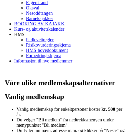
Fagerstrand
Oksval
Nesoddtangen
Barnekajakker
BOOKING AV KAJAKK
Kurs- og aktivitetskalender
HMS
Padlevettregler
Risikovurderingsskjema
HMS-hoveddokument
Forbedringsskjema
Informasjon til nye medlemmer
Våre ulike medlemskapsalternativer
Vanlig medlemskap
Vanlig medlemskap for enkeltpersoner koster
kr. 500
per
år.
Du velger "Bli medlem" fra nedtrekksmenyen under
menypunktet "Bli medlem".
Du fyller inn navn, adresse m.m. og klikker på "Neste" og