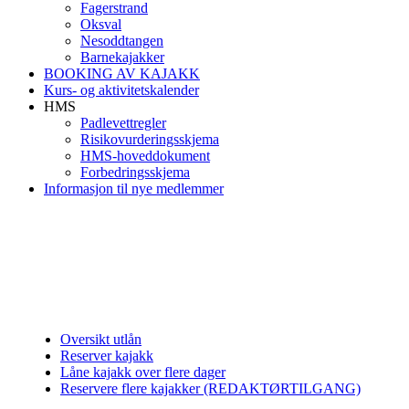
Fagerstrand
Oksval
Nesoddtangen
Barnekajakker
BOOKING AV KAJAKK
Kurs- og aktivitetskalender
HMS
Padlevettregler
Risikovurderingsskjema
HMS-hoveddokument
Forbedringsskjema
Informasjon til nye medlemmer
Oversikt utlån
Reserver kajakk
Låne kajakk over flere dager
Reservere flere kajakker (REDAKTØRTILGANG)