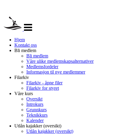
Veksle
navigasjon
Hjem
Kontakt oss
Bli medlem
Bli medlem
Våre ulike medlemskapsalternativer
Medlemsfordeler
Informasjon til nye medlemmer
Filarkiv
Filarkiv - åpne filer
Filarkiv for styret
Våre kurs
Oversikt
Introkurs
Grunnkurs
Teknikkurs
Kalender
Utlån kajakker (oversikt)
Utlån kajakker (oversikt)