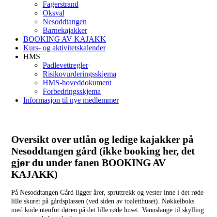
Fagerstrand
Oksval
Nesoddtangen
Barnekajakker
BOOKING AV KAJAKK
Kurs- og aktivitetskalender
HMS
Padlevettregler
Risikovurderingsskjema
HMS-hoveddokument
Forbedringsskjema
Informasjon til nye medlemmer
Oversikt over utlån og ledige kajakker på
Nesoddtangen gård (ikke booking her, det
gjør du under fanen BOOKING AV
KAJAKK)
På Nesoddtangen Gård ligger årer, spruttrekk og vester inne i det røde
lille skuret på gårdsplassen (ved siden av toaletthuset). Nøkkelboks
med kode utenfor døren på det lille røde huset. Vannslange til skylling