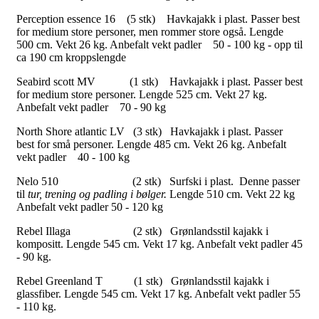
Perception essence 16 (5 stk) Havkajakk i plast. Passer best
for medium store personer, men rommer store også. Lengde
500 cm. Vekt 26 kg. Anbefalt vekt padler
50 - 100 kg - opp til
ca 190 cm kroppslengde
Seabird scott MV
(1 stk) Havkajakk i plast. Passer best
for medium store personer. Lengde 525 cm. Vekt 27 kg.
Anbefalt vekt padler
70 - 90 kg
North Shore atlantic LV (3 stk) Havkajakk i plast. Passer
best for små personer. Lengde 485 cm. Vekt 26 kg. Anbefalt
vekt padler
40 - 100 kg
Nelo 510 (2 stk) Surfski i plast. Denne passer
til
tur, trening og padling i bølger.
Lengde 510 cm. Vekt 22 kg
Anbefalt vekt padler 50 - 120 kg
Rebel Illaga (2 stk) Grønlandsstil kajakk i
kompositt. Lengde 545 cm. Vekt 17 kg. Anbefalt vekt padler 45
- 90 kg.
Rebel Greenland T (1 stk) Grønlandsstil kajakk i
glassfiber. Lengde 545 cm. Vekt 17 kg. Anbefalt vekt padler 55
- 110 kg.