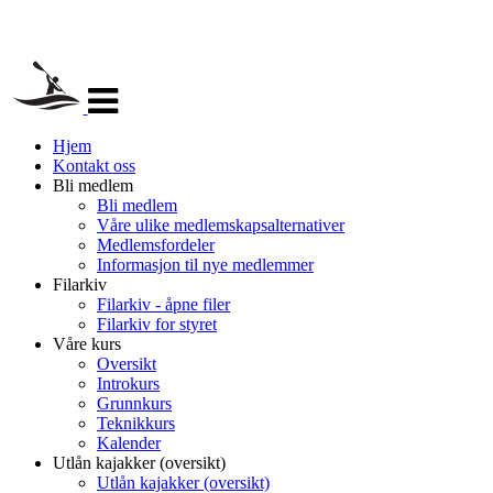
Veksle
navigasjon
Hjem
Kontakt oss
Bli medlem
Bli medlem
Våre ulike medlemskapsalternativer
Medlemsfordeler
Informasjon til nye medlemmer
Filarkiv
Filarkiv - åpne filer
Filarkiv for styret
Våre kurs
Oversikt
Introkurs
Grunnkurs
Teknikkurs
Kalender
Utlån kajakker (oversikt)
Utlån kajakker (oversikt)