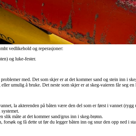
t mht vedlikehold og reperasjoner:
ten) og luke-fester.
 problemer med. Det som skjer er at det kommer sand og stein inn i ske
 eller umulig å bruke. Det neste som skjer er at skeg-vaieren får seg e
annet, la akterenden på båten være den del som er først i vannet (rygg u
i systemet.
n slik måte at det kommer sand/grus inn i skeg-brønn.
, forsøk og få dette ut før du legger båten inn og snur den opp ned i st