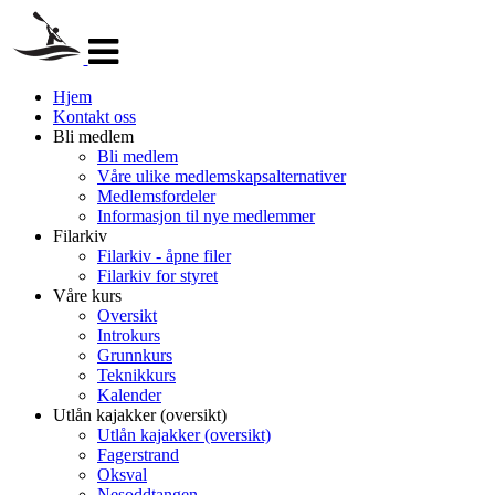
Veksle
navigasjon
Hjem
Kontakt oss
Bli medlem
Bli medlem
Våre ulike medlemskapsalternativer
Medlemsfordeler
Informasjon til nye medlemmer
Filarkiv
Filarkiv - åpne filer
Filarkiv for styret
Våre kurs
Oversikt
Introkurs
Grunnkurs
Teknikkurs
Kalender
Utlån kajakker (oversikt)
Utlån kajakker (oversikt)
Fagerstrand
Oksval
Nesoddtangen