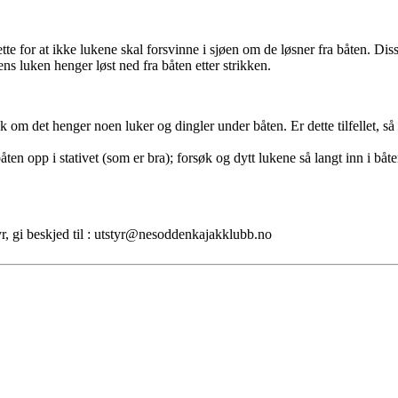
tte for at ikke lukene skal forsvinne i sjøen om de løsner fra båten. Diss
 mens luken henger løst ned fra båten etter strikken.
kk om det henger noen luker og dingler under båten. Er dette tilfellet, så 
en opp i stativet (som er bra); forsøk og dytt lukene så langt inn i båten
r, gi beskjed til : utstyr@nesoddenkajakklubb.no