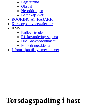
Fagerstrand
Oksval
Nesoddtangen
Barnekajakker
BOOKING AV KAJAKK
Kurs- og aktivitetskalender
HMS
Padlevettregler
Risikovurderingsskjema
HMS-hoveddokument
Forbedringsskjema
Informasjon til nye medlemmer
Torsdagspadling i høst