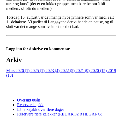
turer og kurs" (det er en lukket gruppe, men bare be om å bli
medlem, så blir du medlem).
Torsdag 15. august var det mange nybegynnere som var med, i alt
11 deltakere. Vi padlet til Langøyene der vi hadde en pause, og til
slutt var det mange som avsluttet med et bad.
Logg inn for å skrive en kommentar.
Arkiv
Mars 2026 (1)
2025 (1)
2023 (4)
2022 (5)
2021 (9)
2020 (15)
2019
(18)
Oversikt utlån
Reserver kajakk
Låne kajakk over flere dager
Reservere flere kajakker (REDAKTØRTILGANG)