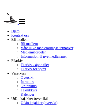
Veksle
navigasjon
Hjem
Kontakt oss
Bli medlem
Bli medlem
Våre ulike medlemskapsalternativer
Medlemsfordeler
Informasjon til nye medlemmer
Filarkiv
Filarkiv - åpne filer
Filarkiv for styret
Våre kurs
Oversikt
Introkurs
Grunnkurs
Teknikkurs
Kalender
Utlån kajakker (oversikt)
Utlån kajakker (oversikt)