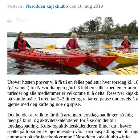
Postet av
Nesodden kajakklubb
den
16. aug 2019
Utover høsten prøver vi å få til en felles padletur hver torsdag kl. 1
(på vannet) fra Nesoddtangen gård. Klubben stiller med en erfaren
turleder og alle medlemmer er velkomne til å delta. Reserver kajak
på vanlig måte. Turen tar 2–3 timer og vi tar en pause underveis. T
gjerne med deg kaffe og noe og spise.
Det hender at vi ikke får til å arrangere torsdagspadlinger, så følg
med på kurs- og aktivitetskalenderen for å se om det blir
torsdagspadling. Kurs- og aktivitetskalenderen finner du i høyre
spalte på forsiden av hjemmesiden vår. Torsdagspadlingene blir og
annonsert på vår facebookgruppe "Nesodden kajakklubb - info,