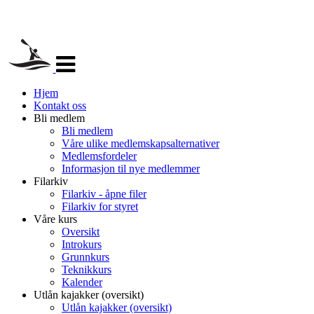
Veksle
navigasjon
Hjem
Kontakt oss
Bli medlem
Bli medlem
Våre ulike medlemskapsalternativer
Medlemsfordeler
Informasjon til nye medlemmer
Filarkiv
Filarkiv - åpne filer
Filarkiv for styret
Våre kurs
Oversikt
Introkurs
Grunnkurs
Teknikkurs
Kalender
Utlån kajakker (oversikt)
Utlån kajakker (oversikt)