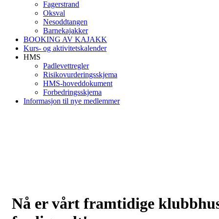
Fagerstrand
Oksval
Nesoddtangen
Barnekajakker
BOOKING AV KAJAKK
Kurs- og aktivitetskalender
HMS
Padlevettregler
Risikovurderingsskjema
HMS-hoveddokument
Forbedringsskjema
Informasjon til nye medlemmer
Nå er vårt framtidige klubbhu