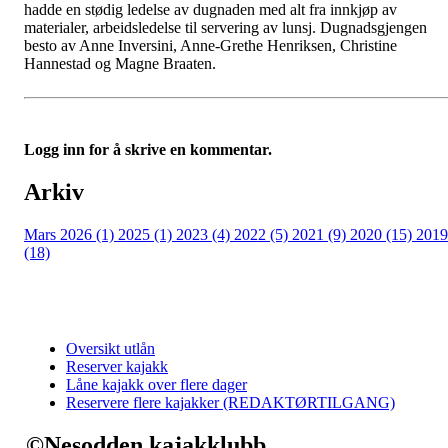
hadde en stødig ledelse av dugnaden med alt fra innkjøp av
materialer, arbeidsledelse til servering av lunsj. Dugnadsgjengen
besto av Anne Inversini, Anne-Grethe Henriksen, Christine
Hannestad og Magne Braaten.
Logg inn for å skrive en kommentar.
Arkiv
Mars 2026 (1)
2025 (1)
2023 (4)
2022 (5)
2021 (9)
2020 (15)
2019
(18)
Oversikt utlån
Reserver kajakk
Låne kajakk over flere dager
Reservere flere kajakker (REDAKTØRTILGANG)
©Nesodden kajakklubb