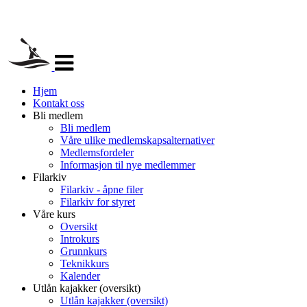
Veksle
navigasjon
Hjem
Kontakt oss
Bli medlem
Bli medlem
Våre ulike medlemskapsalternativer
Medlemsfordeler
Informasjon til nye medlemmer
Filarkiv
Filarkiv - åpne filer
Filarkiv for styret
Våre kurs
Oversikt
Introkurs
Grunnkurs
Teknikkurs
Kalender
Utlån kajakker (oversikt)
Utlån kajakker (oversikt)