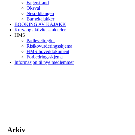
Fagerstrand
Oksval
Nesoddtangen
Barnekajakker
BOOKING AV KAJAKK
Kurs- og aktivitetskalender
HMS
Padlevettregler
Risikovurderingsskjema
HMS-hoveddokument
Forbedringsskjema
Informasjon til nye medlemmer
Arkiv