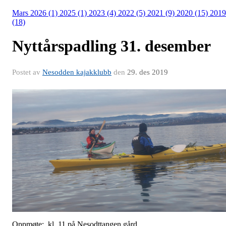
Mars 2026 (1)
2025 (1)
2023 (4)
2022 (5)
2021 (9)
2020 (15)
2019
(18)
Nyttårspadling 31. desember
Postet av
Nesodden kajakklubb
den
29. des 2019
Oppmøte: kl. 11 på Nesodttangen gård