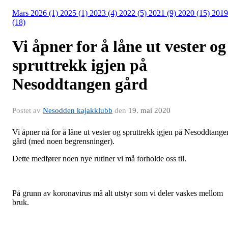
Mars 2026 (1)
2025 (1)
2023 (4)
2022 (5)
2021 (9)
2020 (15)
2019
(18)
Vi åpner for å låne ut vester og
spruttrekk igjen på
Nesoddtangen gård
Postet av
Nesodden kajakklubb
den
19. mai 2020
Vi åpner nå for å låne ut vester og spruttrekk igjen på Nesoddtange
gård (med noen begrensninger).
Dette medfører noen nye rutiner vi må forholde oss til.
På grunn av koronavirus må alt utstyr som vi deler vaskes mellom
bruk.