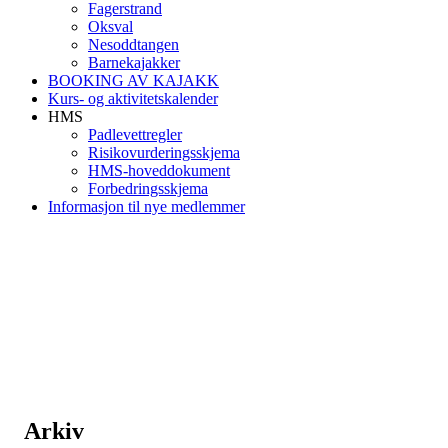
Fagerstrand
Oksval
Nesoddtangen
Barnekajakker
BOOKING AV KAJAKK
Kurs- og aktivitetskalender
HMS
Padlevettregler
Risikovurderingsskjema
HMS-hoveddokument
Forbedringsskjema
Informasjon til nye medlemmer
Arkiv