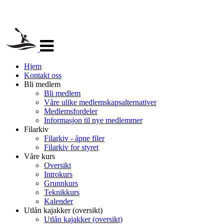
Veksle
navigasjon
Hjem
Kontakt oss
Bli medlem
Bli medlem
Våre ulike medlemskapsalternativer
Medlemsfordeler
Informasjon til nye medlemmer
Filarkiv
Filarkiv - åpne filer
Filarkiv for styret
Våre kurs
Oversikt
Introkurs
Grunnkurs
Teknikkurs
Kalender
Utlån kajakker (oversikt)
Utlån kajakker (oversikt)