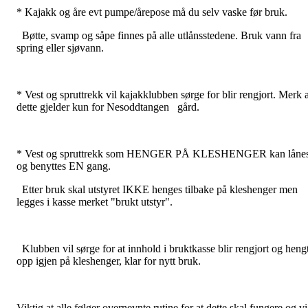
* Kajakk og åre evt pumpe/årepose må du selv vaske før bruk.
Bøtte, svamp og såpe finnes på alle utlånsstedene. Bruk vann fra
spring eller sjøvann.
* Vest og spruttrekk vil kajakklubben sørge for blir rengjort. Merk a
dette gjelder kun for Nesoddtangen gård.
* Vest og spruttrekk som HENGER PÅ KLESHENGER kan låne
og benyttes EN gang.
Etter bruk skal utstyret IKKE henges tilbake på kleshenger men
legges i kasse merket "brukt utstyr".
Klubben vil sørge for at innhold i bruktkasse blir rengjort og heng
opp igjen på kleshenger, klar for nytt bruk.
Viktig at alle følger overnevnte rutine for at dette skal fungere og vi