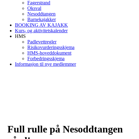
Fagerstrand
Oksval
Nesoddtangen
Barnekajakker
BOOKING AV KAJAKK
Kurs- og aktivitetskalender
HMS
Padlevettregler
Risikovurderingsskjema
HMS-hoveddokument
Forbedringsskjema
Informasjon til nye medlemmer
Full rulle på Nesoddtangen