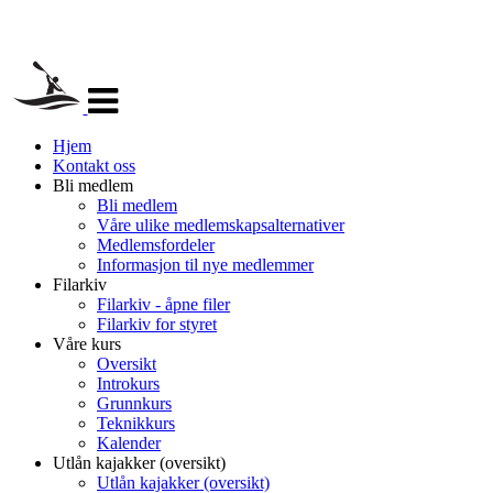
Veksle
navigasjon
Hjem
Kontakt oss
Bli medlem
Bli medlem
Våre ulike medlemskapsalternativer
Medlemsfordeler
Informasjon til nye medlemmer
Filarkiv
Filarkiv - åpne filer
Filarkiv for styret
Våre kurs
Oversikt
Introkurs
Grunnkurs
Teknikkurs
Kalender
Utlån kajakker (oversikt)
Utlån kajakker (oversikt)