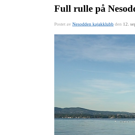
Full rulle på Neso
Postet av
Nesodden kajakklubb
den
12. s