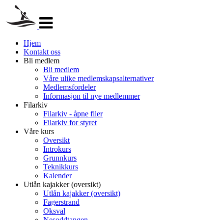
Veksle
navigasjon
Hjem
Kontakt oss
Bli medlem
Bli medlem
Våre ulike medlemskapsalternativer
Medlemsfordeler
Informasjon til nye medlemmer
Filarkiv
Filarkiv - åpne filer
Filarkiv for styret
Våre kurs
Oversikt
Introkurs
Grunnkurs
Teknikkurs
Kalender
Utlån kajakker (oversikt)
Utlån kajakker (oversikt)
Fagerstrand
Oksval
Nesoddtangen