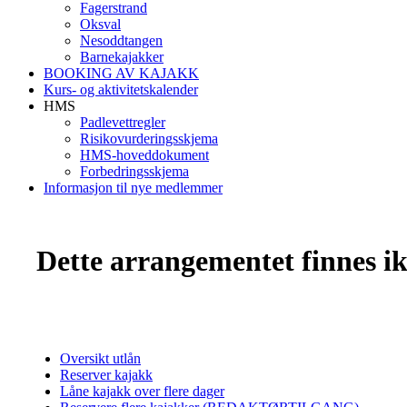
Fagerstrand
Oksval
Nesoddtangen
Barnekajakker
BOOKING AV KAJAKK
Kurs- og aktivitetskalender
HMS
Padlevettregler
Risikovurderingsskjema
HMS-hoveddokument
Forbedringsskjema
Informasjon til nye medlemmer
Dette arrangementet finnes ikk
Oversikt utlån
Reserver kajakk
Låne kajakk over flere dager