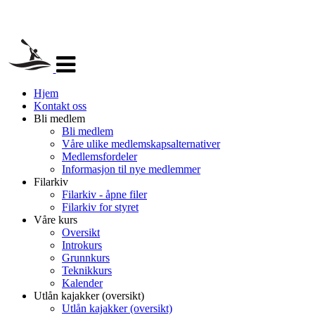
Veksle
navigasjon
Hjem
Kontakt oss
Bli medlem
Bli medlem
Våre ulike medlemskapsalternativer
Medlemsfordeler
Informasjon til nye medlemmer
Filarkiv
Filarkiv - åpne filer
Filarkiv for styret
Våre kurs
Oversikt
Introkurs
Grunnkurs
Teknikkurs
Kalender
Utlån kajakker (oversikt)
Utlån kajakker (oversikt)