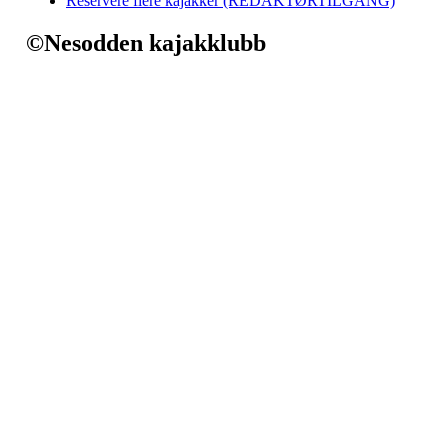
Reservere flere kajakker (REDAKTØRTILGANG)
©Nesodden kajakklubb