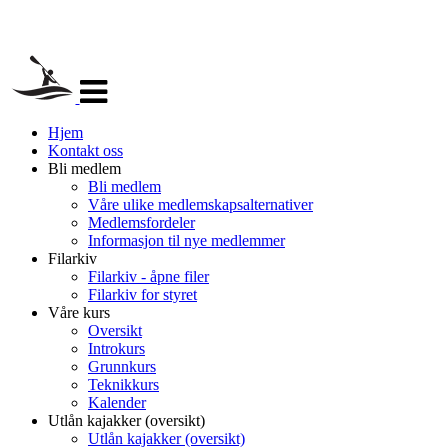
Veksle
navigasjon
Hjem
Kontakt oss
Bli medlem
Bli medlem
Våre ulike medlemskapsalternativer
Medlemsfordeler
Informasjon til nye medlemmer
Filarkiv
Filarkiv - åpne filer
Filarkiv for styret
Våre kurs
Oversikt
Introkurs
Grunnkurs
Teknikkurs
Kalender
Utlån kajakker (oversikt)
Utlån kajakker (oversikt)