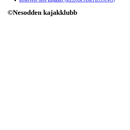
Reservere flere kajakker (REDAKTØRTILGANG)
©Nesodden kajakklubb