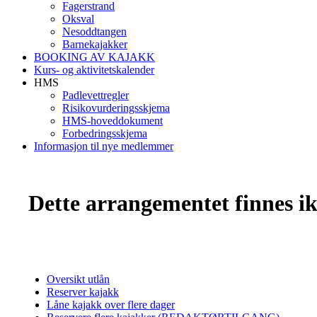
Fagerstrand
Oksval
Nesoddtangen
Barnekajakker
BOOKING AV KAJAKK
Kurs- og aktivitetskalender
HMS
Padlevettregler
Risikovurderingsskjema
HMS-hoveddokument
Forbedringsskjema
Informasjon til nye medlemmer
Dette arrangementet finnes ikk
Oversikt utlån
Reserver kajakk
Låne kajakk over flere dager