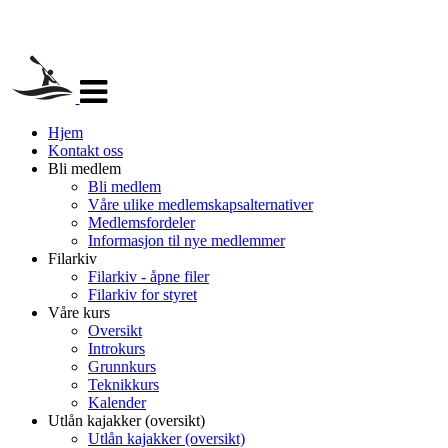
Veksle
navigasjon
Hjem
Kontakt oss
Bli medlem
Bli medlem
Våre ulike medlemskapsalternativer
Medlemsfordeler
Informasjon til nye medlemmer
Filarkiv
Filarkiv - åpne filer
Filarkiv for styret
Våre kurs
Oversikt
Introkurs
Grunnkurs
Teknikkurs
Kalender
Utlån kajakker (oversikt)
Utlån kajakker (oversikt)