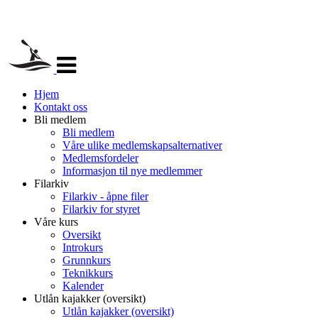
Veksle
navigasjon
Hjem
Kontakt oss
Bli medlem
Bli medlem
Våre ulike medlemskapsalternativer
Medlemsfordeler
Informasjon til nye medlemmer
Filarkiv
Filarkiv - åpne filer
Filarkiv for styret
Våre kurs
Oversikt
Introkurs
Grunnkurs
Teknikkurs
Kalender
Utlån kajakker (oversikt)
Utlån kajakker (oversikt)