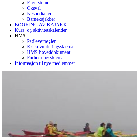
Fagerstrand
Oksval
Nesoddtangen
Barnekajakker
BOOKING AV KAJAKK
Kurs- og aktivitetskalender
HMS
Padlevettregler
Risikovurderingsskjema
HMS-hoveddokument
Forbedringsskjema
Informasjon til nye medlemmer