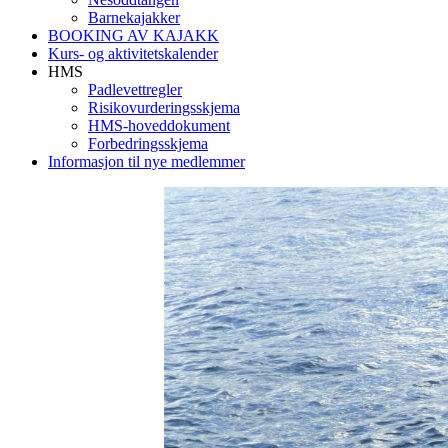
Barnekajakker
BOOKING AV KAJAKK
Kurs- og aktivitetskalender
HMS
Padlevettregler
Risikovurderingsskjema
HMS-hoveddokument
Forbedringsskjema
Informasjon til nye medlemmer