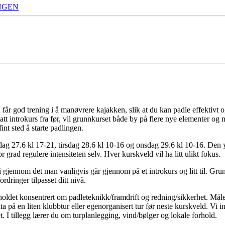
NGEN
får god trening i å manøvrere kajakken, slik at du kan padle effektivt 
att introkurs fra før, vil grunnkurset både by på flere nye elementer og 
int sted å starte padlingen.
ndag 27.6 kl 17-21, tirsdag 28.6 kl 10-16 og onsdag 29.6 kl 10-16. Den 
 grad regulere intensiteten selv. Hver kurskveld vil ha litt ulikt fokus.
i gjennom det man vanligvis går gjennom på et introkurs og litt til. Gr
ordringer tilpasset ditt nivå.
ldet konsentrert om padleteknikk/framdrift og redning/sikkerhet. Målet 
 på en liten klubbtur eller egenorganisert tur før neste kurskveld. Vi i
. I tillegg lærer du om turplanlegging, vind/bølger og lokale forhold.