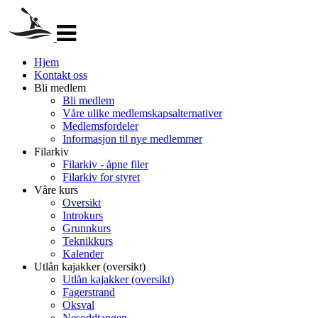
Veksle
navigasjon
Hjem
Kontakt oss
Bli medlem
Bli medlem
Våre ulike medlemskapsalternativer
Medlemsfordeler
Informasjon til nye medlemmer
Filarkiv
Filarkiv - åpne filer
Filarkiv for styret
Våre kurs
Oversikt
Introkurs
Grunnkurs
Teknikkurs
Kalender
Utlån kajakker (oversikt)
Utlån kajakker (oversikt)
Fagerstrand
Oksval
Nesoddtangen