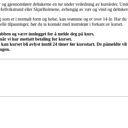
 og gjennomfører deltakerne en tur under veiledning av kursleder. Under
 Hellvikstrand eller Skjælholmene, avhengig av vær og vind og deltaker
g som er i normalt form og helse, kan svømme og er over 14 år. Har du
elle tilpasninger, bør du ta kontakt med instruktør i forkant av kurset.
bben og være innlogget for å melde deg på kurs.
år vi har mottatt betaling for kurset.
kan kurset bli avlyst inntil 24 timer før kursstart. De påmeldte vil b
ingen.