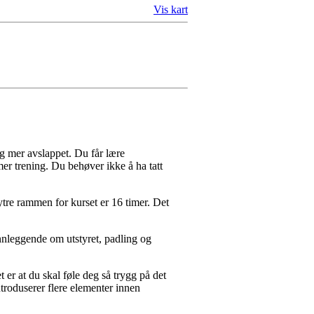
Vis kart
og mer avslappet. Du får lære
mer trening. Du behøver ikke å ha tatt
ytre rammen for kurset er 16 timer. Det
unnleggende om utstyret, padling og
er at du skal føle deg så trygg på det
ntroduserer flere elementer innen