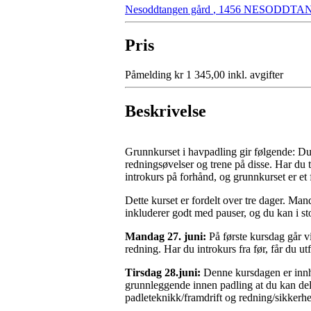
Nesoddtangen gård
,
1456 NESODDTA
Pris
Påmelding kr 1 345,00 inkl. avgifter
Beskrivelse
Grunnkurset i havpadling gir følgende: Du 
redningsøvelser og trene på disse. Har du t
introkurs på forhånd, og grunnkurset er et f
Dette kurset er fordelt over tre dager. Ma
inkluderer godt med pauser, og du kan i stor
Mandag 27. juni:
På første kursdag går v
redning. Har du introkurs fra før, får du utf
Tirsdag 28.juni:
Denne kursdagen er innho
grunnleggende innen padling at du kan delta
padleteknikk/framdrift og redning/sikkerhet