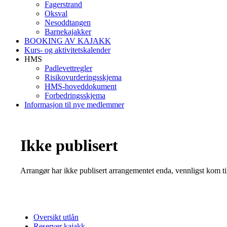
Fagerstrand
Oksval
Nesoddtangen
Barnekajakker
BOOKING AV KAJAKK
Kurs- og aktivitetskalender
HMS
Padlevettregler
Risikovurderingsskjema
HMS-hoveddokument
Forbedringsskjema
Informasjon til nye medlemmer
Ikke publisert
Arrangør har ikke publisert arrangementet enda, vennligst kom ti
Oversikt utlån
Reserver kajakk