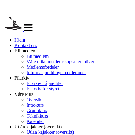
Veksle
navigasjon
Hjem
Kontakt oss
Bli medlem
Bli medlem
Våre ulike medlemskapsalternativer
Medlemsfordeler
Informasjon til nye medlemmer
Filarkiv
Filarkiv - åpne filer
Filarkiv for styret
Våre kurs
Oversikt
Introkurs
Grunnkurs
Teknikkurs
Kalender
Utlån kajakker (oversikt)
Utlån kajakker (oversikt)