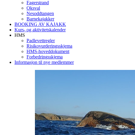
Fagerstrand
Oksval
Nesoddtangen
Barnekajakker
BOOKING AV KAJAKK
Kurs- og aktivitetskalender
HMS
Padlevettregler
Risikovurderingsskjema
HMS-hoveddokument
Forbedringsskjema
Informasjon til nye medlemmer