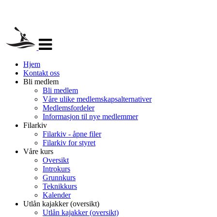
Veksle
navigasjon
Hjem
Kontakt oss
Bli medlem
Bli medlem
Våre ulike medlemskapsalternativer
Medlemsfordeler
Informasjon til nye medlemmer
Filarkiv
Filarkiv - åpne filer
Filarkiv for styret
Våre kurs
Oversikt
Introkurs
Grunnkurs
Teknikkurs
Kalender
Utlån kajakker (oversikt)
Utlån kajakker (oversikt)