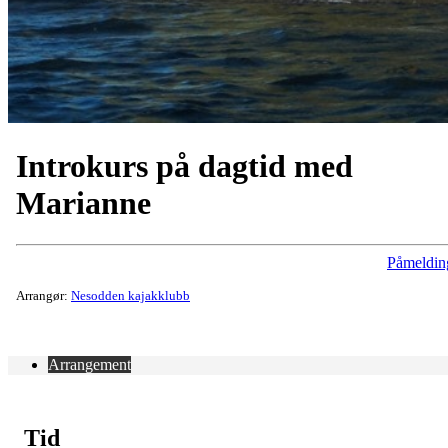
Introkurs på dagtid med
Marianne
Påmeldin
Arrangør:
Nesodden kajakklubb
Arrangement
Tid