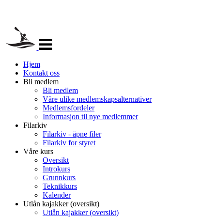
Veksle
navigasjon
Hjem
Kontakt oss
Bli medlem
Bli medlem
Våre ulike medlemskapsalternativer
Medlemsfordeler
Informasjon til nye medlemmer
Filarkiv
Filarkiv - åpne filer
Filarkiv for styret
Våre kurs
Oversikt
Introkurs
Grunnkurs
Teknikkurs
Kalender
Utlån kajakker (oversikt)
Utlån kajakker (oversikt)