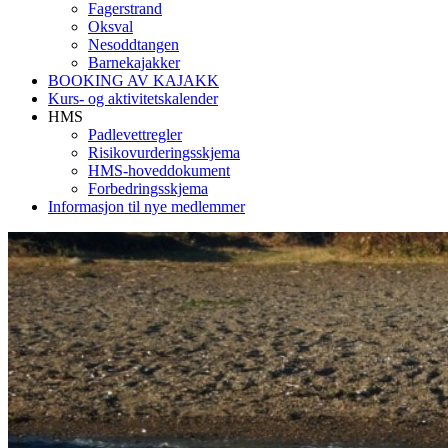
Fagerstrand
Oksval
Nesoddtangen
Barnekajakker
BOOKING AV KAJAKK
Kurs- og aktivitetskalender
HMS
Padlevettregler
Risikovurderingsskjema
HMS-hoveddokument
Forbedringsskjema
Informasjon til nye medlemmer