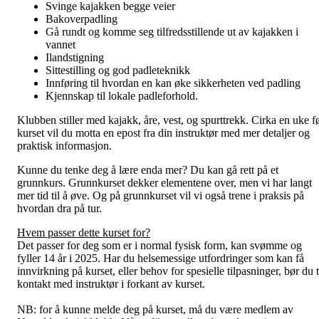
Svinge kajakken begge veier
Bakoverpadling
Gå rundt og komme seg tilfredsstillende ut av kajakken i
vannet
Ilandstigning
Sittestilling og god padleteknikk
Innføring til hvordan en kan øke sikkerheten ved padling
Kjennskap til lokale padleforhold.
Klubben stiller med kajakk, åre, vest, og spurttrekk. Cirka en uke f
kurset vil du motta en epost fra din instruktør med mer detaljer og
praktisk informasjon.
Kunne du tenke deg å lære enda mer? Du kan gå rett på et
grunnkurs. Grunnkurset dekker elementene over, men vi har langt
mer tid til å øve. Og på grunnkurset vil vi også trene i praksis på
hvordan dra på tur.
Hvem passer dette kurset for?
Det passer for deg som er i normal fysisk form, kan svømme og
fyller 14 år i 2025. Har du helsemessige utfordringer som kan få
innvirkning på kurset, eller behov for spesielle tilpasninger, bør du 
kontakt med instruktør i forkant av kurset.
NB: for å kunne melde deg på kurset, må du være medlem av