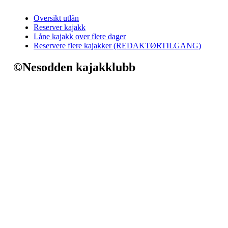
Oversikt utlån
Reserver kajakk
Låne kajakk over flere dager
Reservere flere kajakker (REDAKTØRTILGANG)
©Nesodden kajakklubb