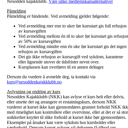
Nesodden kajakklubb.
Våre ulike medlemskapsalternativer
Påmelding
Påmelding er bindende. Ved avmelding gjelder følgende:
Ved avmelding mer enn to uker før kursstart gis full refusjon
av kursavgiften
Ved avmelding mellom én til to uker før kursstart gis refusjo
av 50% av kursavgiften
Ved avmelding mindre enn én uke før kursstart gis det ingen
refusjon av kursavgiften
Det gis ikke refusjon av kursavgift ved sykdom, karantene
eller lignende utover de tidsfrister nevnt over.
Kursplassen kan overføres til en annen deltager.
Dersom du vurdere å avmelde deg, ta kontakt via
kurs@nesoddenkajakklubb.no
Avlysning og endring av kurs
Nesodden Kajakklubb (NKK) kan avlyse et kurs helt eller delvis,
eller utsette det og arrangere et erstatningskurs, dersom NKK
vurderer at kurset ikke kan gjennomføres grunnet forhold NKK ik
med rimelighet kan kontrollere eller overvinne, eller at det er så stor
usikkerhet knyttet til slike forhold at kurset ikke bør gjennomføres.
Eksempler på årsaker kan være sykdom hos kursholder eller
værforhold. Dersom kurset avlyses vil deltagere få tilbud om