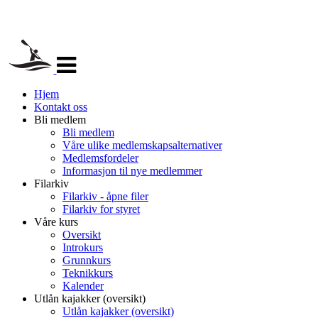
Veksle
navigasjon
Hjem
Kontakt oss
Bli medlem
Bli medlem
Våre ulike medlemskapsalternativer
Medlemsfordeler
Informasjon til nye medlemmer
Filarkiv
Filarkiv - åpne filer
Filarkiv for styret
Våre kurs
Oversikt
Introkurs
Grunnkurs
Teknikkurs
Kalender
Utlån kajakker (oversikt)
Utlån kajakker (oversikt)