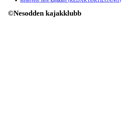
Reservere flere kajakker (REDAKTØRTILGANG)
©Nesodden kajakklubb