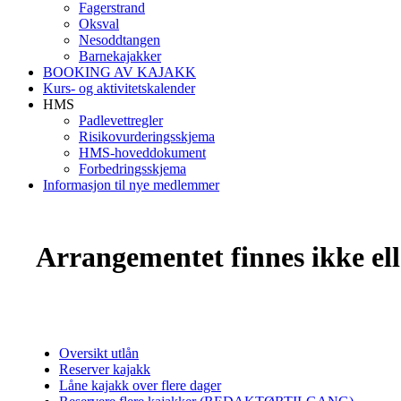
Fagerstrand
Oksval
Nesoddtangen
Barnekajakker
BOOKING AV KAJAKK
Kurs- og aktivitetskalender
HMS
Padlevettregler
Risikovurderingsskjema
HMS-hoveddokument
Forbedringsskjema
Informasjon til nye medlemmer
Arrangementet finnes ikke elle
Oversikt utlån
Reserver kajakk
Låne kajakk over flere dager