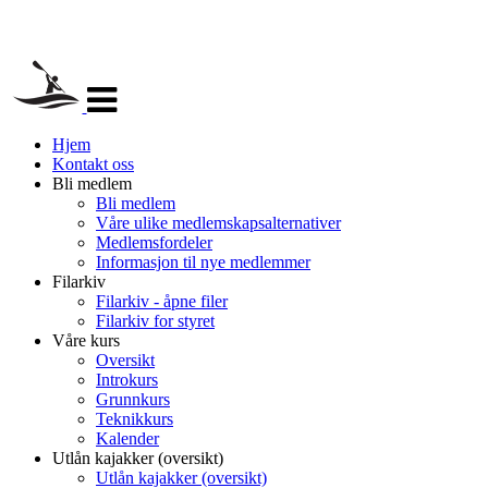
Veksle
navigasjon
Hjem
Kontakt oss
Bli medlem
Bli medlem
Våre ulike medlemskapsalternativer
Medlemsfordeler
Informasjon til nye medlemmer
Filarkiv
Filarkiv - åpne filer
Filarkiv for styret
Våre kurs
Oversikt
Introkurs
Grunnkurs
Teknikkurs
Kalender
Utlån kajakker (oversikt)
Utlån kajakker (oversikt)