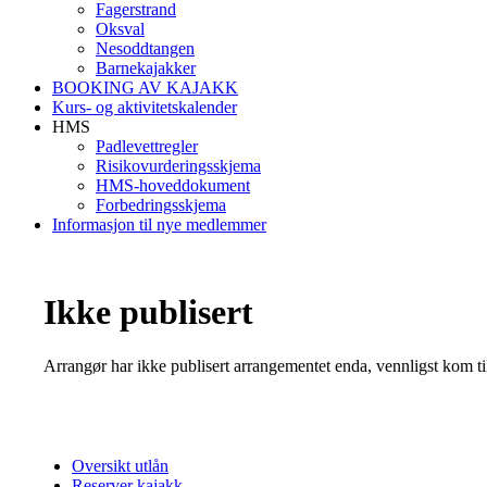
Fagerstrand
Oksval
Nesoddtangen
Barnekajakker
BOOKING AV KAJAKK
Kurs- og aktivitetskalender
HMS
Padlevettregler
Risikovurderingsskjema
HMS-hoveddokument
Forbedringsskjema
Informasjon til nye medlemmer
Ikke publisert
Arrangør har ikke publisert arrangementet enda, vennligst kom ti
Oversikt utlån
Reserver kajakk