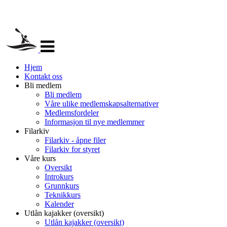
Veksle
navigasjon
Hjem
Kontakt oss
Bli medlem
Bli medlem
Våre ulike medlemskapsalternativer
Medlemsfordeler
Informasjon til nye medlemmer
Filarkiv
Filarkiv - åpne filer
Filarkiv for styret
Våre kurs
Oversikt
Introkurs
Grunnkurs
Teknikkurs
Kalender
Utlån kajakker (oversikt)
Utlån kajakker (oversikt)