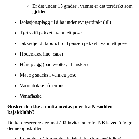
Er det under 15 grader i vannet er det tørrdrakt som
gjelder
Isolasjonsplagg til å ha under evt tørrdrakt (ull)
Tørt skift pakket i vanntett pose
Jakke/fjellduk/poncho til pausen pakket i vanntett pose
Hodeplagg (lue, caps)
Håndplagg (padlevotter, - hansker)
Mat og snacks i vannett pose
Varm drikke på termos
Vannflaske
Ønsker du ikke å motta invitasjoner fra Nesodden
kajakklubb?
Du kan reservere deg mot å få invitasjoner fra NKK ved å følge
denne oppskriften.
Logg deg på Nesodden kajakklubb (IdrettenOnline)