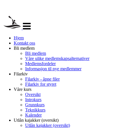
Veksle
navigasjon
Hjem
Kontakt oss
Bli medlem
Bli medlem
Våre ulike medlemskapsalternativer
Medlemsfordeler
Informasjon til nye medlemmer
Filarkiv
Filarkiv - åpne filer
Filarkiv for styret
Våre kurs
Oversikt
Introkurs
Grunnkurs
Teknikkurs
Kalender
Utlån kajakker (oversikt)
Utlån kajakker (oversikt)