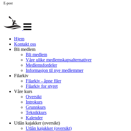
E-post
Veksle
navigasjon
Hjem
Kontakt oss
Bli medlem
Bli medlem
Våre ulike medlemskapsalternativer
Medlemsfordeler
Informasjon til nye medlemmer
Filarkiv
Filarkiv - åpne filer
Filarkiv for styret
Våre kurs
Oversikt
Introkurs
Grunnkurs
Teknikkurs
Kalender
Utlån kajakker (oversikt)
Utlån kajakker (oversikt)