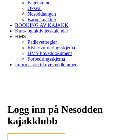
Fagerstrand
Oksval
Nesoddtangen
Barnekajakker
BOOKING AV KAJAKK
Kurs- og aktivitetskalender
HMS
Padlevettregler
Risikovurderingsskjema
HMS-hoveddokument
Forbedringsskjema
Informasjon til nye medlemmer
Logg inn på Nesodden
kajakklubb