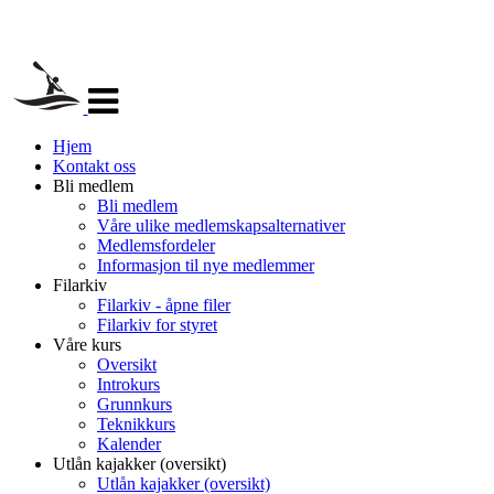
Veksle
navigasjon
Hjem
Kontakt oss
Bli medlem
Bli medlem
Våre ulike medlemskapsalternativer
Medlemsfordeler
Informasjon til nye medlemmer
Filarkiv
Filarkiv - åpne filer
Filarkiv for styret
Våre kurs
Oversikt
Introkurs
Grunnkurs
Teknikkurs
Kalender
Utlån kajakker (oversikt)
Utlån kajakker (oversikt)