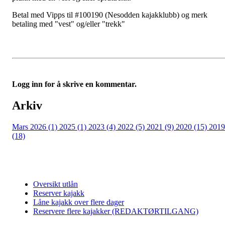
Betal med Vipps til #100190 (Nesodden kajakklubb) og merk
betaling med "vest" og/eller "trekk"
Logg inn for å skrive en kommentar.
Arkiv
Mars 2026 (1)
2025 (1)
2023 (4)
2022 (5)
2021 (9)
2020 (15)
2019
(18)
Oversikt utlån
Reserver kajakk
Låne kajakk over flere dager
Reservere flere kajakker (REDAKTØRTILGANG)