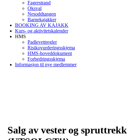
Fagerstrand
Oksval
Nesoddtangen
Barnekajakker
BOOKING AV KAJAKK
Kurs- og aktivitetskalender
HMS
Padlevettregler
Risikovurderingsskjema
HMS-hoveddokument
Forbedringsskjema
Informasjon til nye medlemmer
Salg av vester og spruttrekk