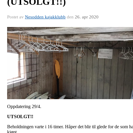
(UTSOLGT!!)
Postet av
Nesodden kajakklubb
den
26. apr 2020
Oppdatering 29/4.
UTSOLGT!!
Beholdningen varte i 16 timer. Håper det blir til glede for de som h
kjøpt.