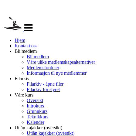
Veksle
navigasjon
Hjem
Kontakt oss
Bli medlem
Bli medlem
Våre ulike medlemskapsalternativer
Medlemsfordeler
Informasjon til nye medlemmer
Filarkiv
Filarkiv - åpne filer
Filarkiv for styret
Våre kurs
Oversikt
Introkurs
Grunnkurs
Teknikkurs
Kalender
Utlån kajakker (oversikt)
Utlån kajakker (oversikt)