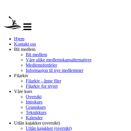
Veksle
navigasjon
Hjem
Kontakt oss
Bli medlem
Bli medlem
Våre ulike medlemskapsalternativer
Medlemsfordeler
Informasjon til nye medlemmer
Filarkiv
Filarkiv - åpne filer
Filarkiv for styret
Våre kurs
Oversikt
Introkurs
Grunnkurs
Teknikkurs
Kalender
Utlån kajakker (oversikt)
Utlån kajakker (oversikt)