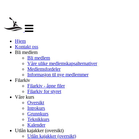
Veksle
navigasjon
Hjem
Kontakt oss
Bli medlem
Bli medlem
Våre ulike medlemskapsalternativer
Medlemsfordeler
Informasjon til nye medlemmer
Filarkiv
Filarkiv - åpne filer
Filarkiv for styret
Våre kurs
Oversikt
Introkurs
Grunnkurs
Teknikkurs
Kalender
Utlån kajakker (oversikt)
Utlån kajakker (oversikt)