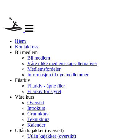
Veksle
navigasjon
Hjem
Kontakt oss
Bli medlem
Bli medlem
Våre ulike medlemskapsalternativer
Medlemsfordeler
Informasjon til nye medlemmer
Filarkiv
Filarkiv - åpne filer
Filarkiv for styret
Våre kurs
Oversikt
Introkurs
Grunnkurs
Teknikkurs
Kalender
Utlån kajakker (oversikt)
Utlån kajakker (oversikt)