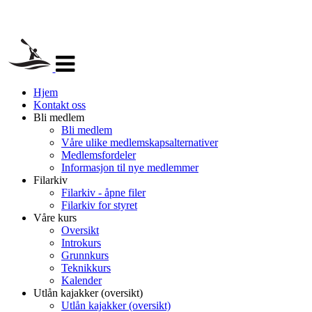
Veksle
navigasjon
Hjem
Kontakt oss
Bli medlem
Bli medlem
Våre ulike medlemskapsalternativer
Medlemsfordeler
Informasjon til nye medlemmer
Filarkiv
Filarkiv - åpne filer
Filarkiv for styret
Våre kurs
Oversikt
Introkurs
Grunnkurs
Teknikkurs
Kalender
Utlån kajakker (oversikt)
Utlån kajakker (oversikt)