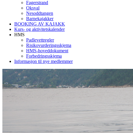
Fagerstrand
Oksval
Nesoddtangen
Barnekajakker
BOOKING AV KAJAKK
Kurs- og aktivitetskalender
HMS
Padlevettregler
Risikovurderingsskjema
HMS-hoveddokument
Forbedringsskjema
Informasjon til nye medlemmer