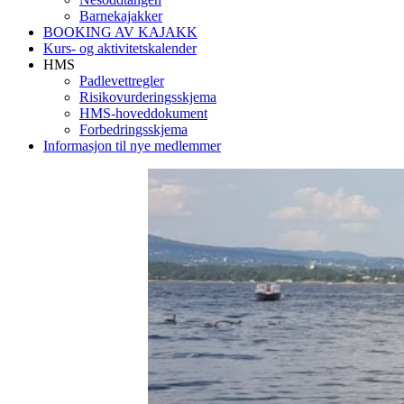
Barnekajakker
BOOKING AV KAJAKK
Kurs- og aktivitetskalender
HMS
Padlevettregler
Risikovurderingsskjema
HMS-hoveddokument
Forbedringsskjema
Informasjon til nye medlemmer