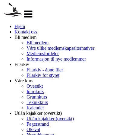
Veksle
navigasjon
Hjem
Kontakt oss
Bli medlem
Bli medlem
Våre ulike medlemskapsalternativer
Medlemsfordeler
Informasjon til nye medlemmer
Filarkiv
Filarkiv - åpne filer
Filarkiv for styret
Våre kurs
Oversikt
Introkurs
Grunnkurs
Teknikkurs
Kalender
Utlån kajakker (oversikt)
Utlån kajakker (oversikt)
Fagerstrand
Oksval
Nesoddtangen