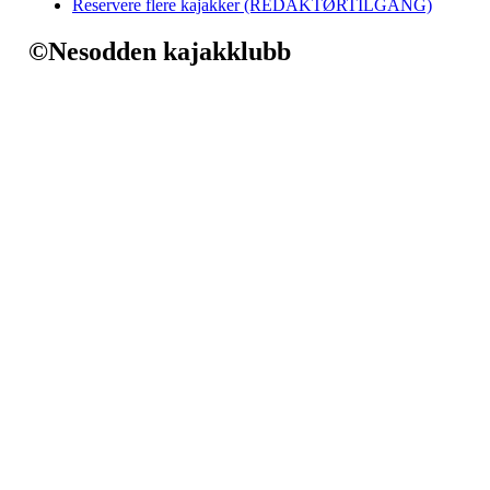
Reservere flere kajakker (REDAKTØRTILGANG)
©Nesodden kajakklubb