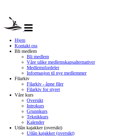
Veksle
navigasjon
Hjem
Kontakt oss
Bli medlem
Bli medlem
Våre ulike medlemskapsalternativer
Medlemsfordeler
Informasjon til nye medlemmer
Filarkiv
Filarkiv - åpne filer
Filarkiv for styret
Våre kurs
Oversikt
Introkurs
Grunnkurs
Teknikkurs
Kalender
Utlån kajakker (oversikt)
Utlån kajakker (oversikt)