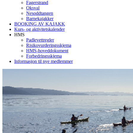
Fagerstrand
Oksval
Nesoddtangen
Barnekajakker
BOOKING AV KAJAKK
Kurs- og aktivitetskalender
HMS
Padlevettregler
Risikovurderingsskjema
HMS-hoveddokument
Forbedringsskjema
Informasjon til nye medlemmer