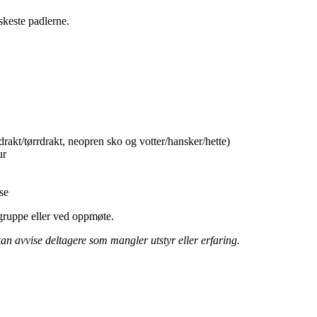
skeste padlerne.
rakt/tørrdrakt, neopren sko og votter/hansker/hette)
ur
se
-gruppe eller ved oppmøte.
n avvise deltagere som mangler utstyr eller erfaring.