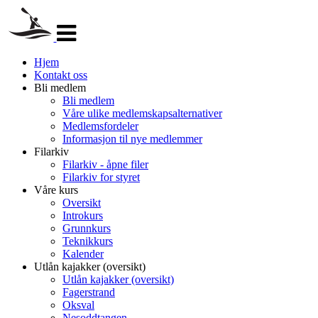
Veksle
navigasjon
Hjem
Kontakt oss
Bli medlem
Bli medlem
Våre ulike medlemskapsalternativer
Medlemsfordeler
Informasjon til nye medlemmer
Filarkiv
Filarkiv - åpne filer
Filarkiv for styret
Våre kurs
Oversikt
Introkurs
Grunnkurs
Teknikkurs
Kalender
Utlån kajakker (oversikt)
Utlån kajakker (oversikt)
Fagerstrand
Oksval
Nesoddtangen