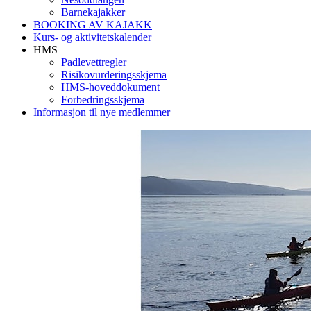
Barnekajakker
BOOKING AV KAJAKK
Kurs- og aktivitetskalender
HMS
Padlevettregler
Risikovurderingsskjema
HMS-hoveddokument
Forbedringsskjema
Informasjon til nye medlemmer