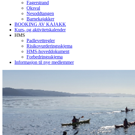
Fagerstrand
Oksval
Nesoddtangen
Barnekajakker
BOOKING AV KAJAKK
Kurs- og aktivitetskalender
HMS
Padlevettregler
Risikovurderingsskjema
HMS-hoveddokument
Forbedringsskjema
Informasjon til nye medlemmer