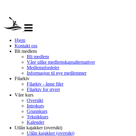
Veksle
navigasjon
Hjem
Kontakt oss
Bli medlem
Bli medlem
Våre ulike medlemskapsalternativer
Medlemsfordeler
Informasjon til nye medlemmer
Filarkiv
Filarkiv - åpne filer
Filarkiv for styret
Våre kurs
Oversikt
Introkurs
Grunnkurs
Teknikkurs
Kalender
Utlån kajakker (oversikt)
Utlån kajakker (oversikt)