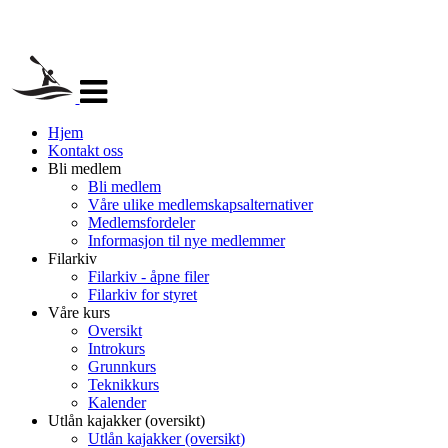
Veksle
navigasjon
Hjem
Kontakt oss
Bli medlem
Bli medlem
Våre ulike medlemskapsalternativer
Medlemsfordeler
Informasjon til nye medlemmer
Filarkiv
Filarkiv - åpne filer
Filarkiv for styret
Våre kurs
Oversikt
Introkurs
Grunnkurs
Teknikkurs
Kalender
Utlån kajakker (oversikt)
Utlån kajakker (oversikt)